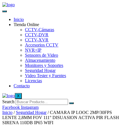
Inicio
Tienda Online
CCTV-Cámaras
CCTV-DVR
CCTV-XVR
Accesorios CCTV
NVR+IP
Sensores de Video
Almacenamiento
Monitores y Soportes
Seguridad Hogar
Video Tester y Fuentes
Licencias
Contacto
X
Search
Facebook
Instagram
Inicio
/
Seguridad Hogar
/ CAMARA IP LOOC 2MP/30FPS
LENTE 2,8MM FOV 111° DISUASION ACTIVA PIR FLASH
SIRENA 110DB IP65 WIFI