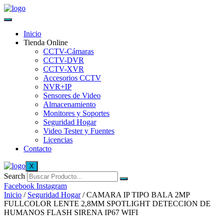
Inicio
Tienda Online
CCTV-Cámaras
CCTV-DVR
CCTV-XVR
Accesorios CCTV
NVR+IP
Sensores de Video
Almacenamiento
Monitores y Soportes
Seguridad Hogar
Video Tester y Fuentes
Licencias
Contacto
X
Search
Facebook
Instagram
Inicio
/
Seguridad Hogar
/ CAMARA IP TIPO BALA 2MP
FULLCOLOR LENTE 2,8MM SPOTLIGHT DETECCION DE
HUMANOS FLASH SIRENA IP67 WIFI