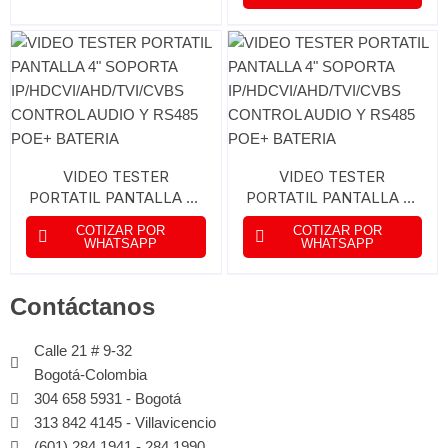
CONTROL AUDIO Y
RS485 2 BATERIAS
VIDEO TESTER
VIDEO TESTER
PORTATIL PANTALLA 4″
PORTATIL PANTALLA 4″
SOPORTA
SOPORTA
COTIZAR POR
COTIZAR POR
IP/HDCVI/AHD/TVI/CVBS
IP/HDCVI/AHD/TVI/CVBS
WHATSAPP
WHATSAPP
CONTROL AUDIO Y
CONTROL AUDIO Y
RS485 POE+ BATERIA
RS485 POE+ BATERIA
Contáctanos
Calle 21 # 9-32
Bogotá-Colombia
304 658 5931 - Bogotá
313 842 4145 - Villavicencio
(601) 284 1941 - 284 1990