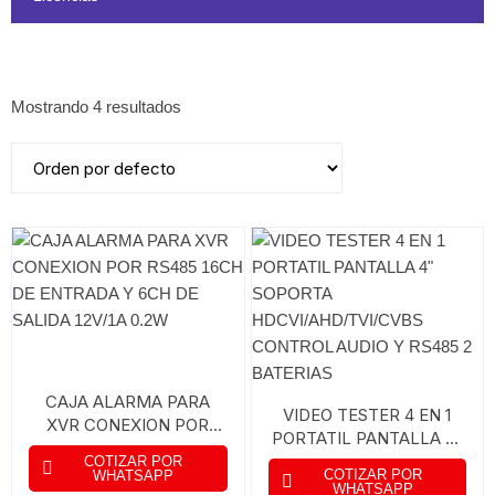
Mostrando 4 resultados
CAJA ALARMA PARA
VIDEO TESTER 4 EN 1
XVR CONEXION POR
PORTATIL PANTALLA 4″
RS485 16CH DE
SOPORTA
COTIZAR POR
ENTRADA Y 6CH DE
COTIZAR POR
WHATSAPP
HDCVI/AHD/TVI/CVBS
WHATSAPP
SALIDA 12V/1A 0.2W