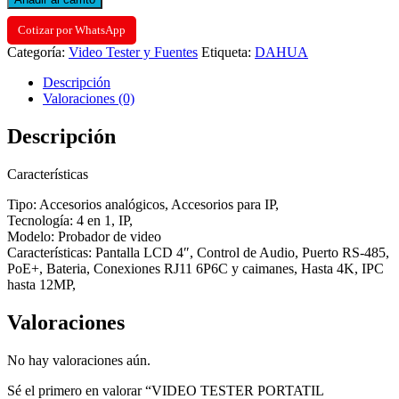
PANTALLA
4"
Cotizar por WhatsApp
SOPORTA
Categoría:
Video Tester y Fuentes
Etiqueta:
DAHUA
IP/HDCVI/AHD/TVI/CVBS
CONTROL
Descripción
AUDIO
Valoraciones (0)
Y
RS485
Descripción
POE+
BATERIA
cantidad
Características
Tipo: Accesorios analógicos, Accesorios para IP,
Tecnología: 4 en 1, IP,
Modelo: Probador de video
Características: Pantalla LCD 4″, Control de Audio, Puerto RS-485,
PoE+, Bateria, Conexiones RJ11 6P6C y caimanes, Hasta 4K, IPC
hasta 12MP,
Valoraciones
No hay valoraciones aún.
Sé el primero en valorar “VIDEO TESTER PORTATIL