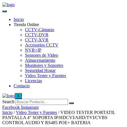
Inicio
Tienda Online
CCTV-Cámaras
CCTV-DVR
CCTV-XVR
Accesorios CCTV
NVR+IP
Sensores de Video
Almacenamiento
Monitores y Soportes
Seguridad Hogar
Video Tester y Fuentes
Licencias
Contacto
X
Search
Facebook
Instagram
Inicio
/
Video Tester y Fuentes
/ VIDEO TESTER PORTATIL
PANTALLA 4″ SOPORTA IP/HDCVI/AHD/TVI/CVBS
CONTROL AUDIO Y RS485 POE+ BATERIA