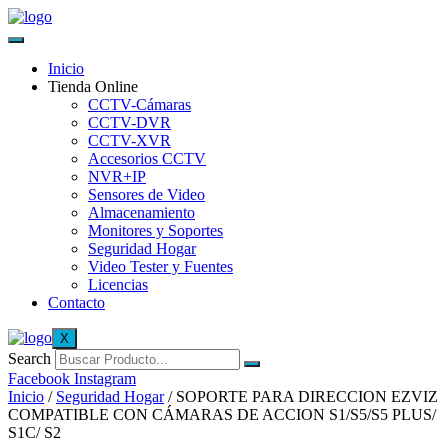
Inicio
Tienda Online
CCTV-Cámaras
CCTV-DVR
CCTV-XVR
Accesorios CCTV
NVR+IP
Sensores de Video
Almacenamiento
Monitores y Soportes
Seguridad Hogar
Video Tester y Fuentes
Licencias
Contacto
X
Search
Facebook
Instagram
Inicio
/
Seguridad Hogar
/ SOPORTE PARA DIRECCION EZVIZ
COMPATIBLE CON CÁMARAS DE ACCION S1/S5/S5 PLUS/
S1C/ S2