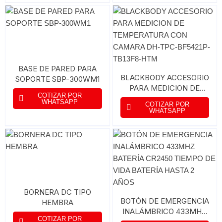
BASE DE PARED PARA
BLACKBODY ACCESORIO
SOPORTE SBP-300WM1
PARA MEDICION DE
COTIZAR POR
TEMPERATURA CON
WHATSAPP
COTIZAR POR
CAMARA DH-TPC-
WHATSAPP
BF5421P-TB13F8-HTM
BORNERA DC TIPO
BOTÓN DE EMERGENCIA
HEMBRA
INALÁMBRICO 433MHZ
COTIZAR POR
BATERÍA CR2450