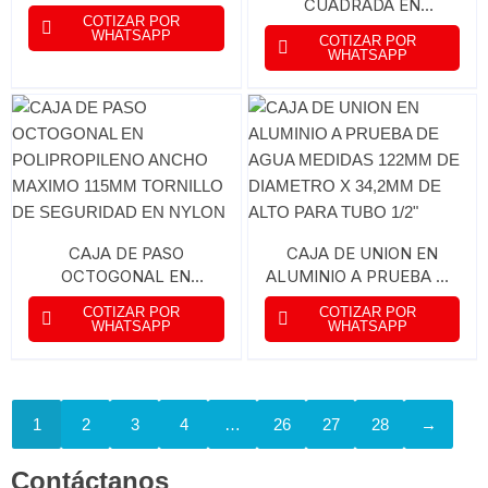
CUADRADA EN
COTIZAR POR
POLIPROPILENO 10 x 10
WHATSAPP
COTIZAR POR
cms TORNILLO DE
WHATSAPP
SEGURIDAD EN NYLON
CAJA DE PASO
CAJA DE UNION EN
OCTOGONAL EN
ALUMINIO A PRUEBA DE
POLIPROPILENO ANCHO
AGUA MEDIDAS 122MM
COTIZAR POR
COTIZAR POR
MAXIMO 115MM
DE DIAMETRO X 34,2MM
WHATSAPP
WHATSAPP
TORNILLO DE
DE ALTO PARA TUBO
SEGURIDAD EN NYLON
1/2″
1
2
3
4
…
26
27
28
→
Contáctanos