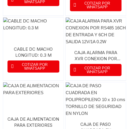
WHATSAPP
COTIZAR POR
TIEMPO DE VIDA
WHATSAPP
BATERÍA HASTA 2 AÑOS
CABLE DC MACHO
CAJA ALARMA PARA
LONGITUD: 0.3 M
XVR CONEXION POR
RS485 16CH DE
COTIZAR POR
COTIZAR POR
WHATSAPP
ENTRADA Y 6CH DE
WHATSAPP
SALIDA 12V/1A 0.2W
CAJA DE ALIMENTACION
CAJA DE PASO
PARA EXTERIORES