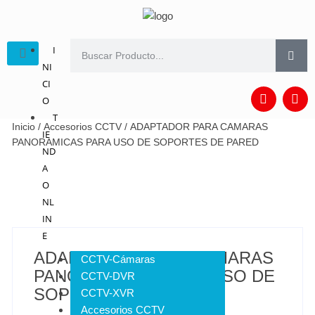
I
NI
CI
O
T
Inicio
/
Accesorios CCTV
/ ADAPTADOR PARA CAMARAS
IE
PANORAMICAS PARA USO DE SOPORTES DE PARED
ND
A
O
NL
IN
E
ADAPTADOR PARA CAMARAS
CCTV-Cámaras
PANORAMICAS PARA USO DE
CCTV-DVR
SOPORTES DE PARED
CCTV-XVR
Accesorios CCTV