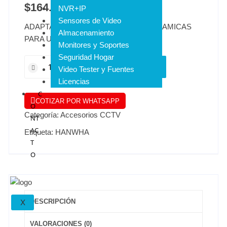
$
164.336
IVA INCLUIDO
NVR+IP
Sensores de Video
ADAPTADOR PARA CAMARAS PANORAMICAS
Almacenamiento
PARA USO DE SOPORTES DE PARED
Monitores y Soportes
Seguridad Hogar
AÑADIR AL CARRITO
Video Tester y Fuentes
Licencias
C
COTIZAR POR WHATSAPP
O
Categoría:
Accesorios CCTV
NT
AC
Etiqueta:
HANWHA
T
O
DESCRIPCIÓN
X
VALORACIONES (0)