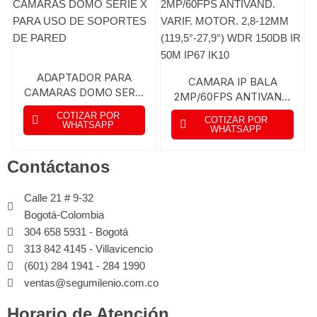
ADAPTADOR PARA
CAMARA IP BALA
CAMARAS DOMO SERIE
2MP/60FPS ANTIVAND.
X PARA USO DE
VARIF. MOTOR. 2,8-
COTIZAR POR
COTIZAR POR
SOPORTES DE PARED
WHATSAPP
12MM (119,5°-27,9°)
WHATSAPP
WDR 150DB IR 50M
IP67 IK10
Contáctanos
Calle 21 # 9-32
Bogotá-Colombia
304 658 5931 - Bogotá
313 842 4145 - Villavicencio
(601) 284 1941 - 284 1990
ventas@segumilenio.com.co
Horario de Atención