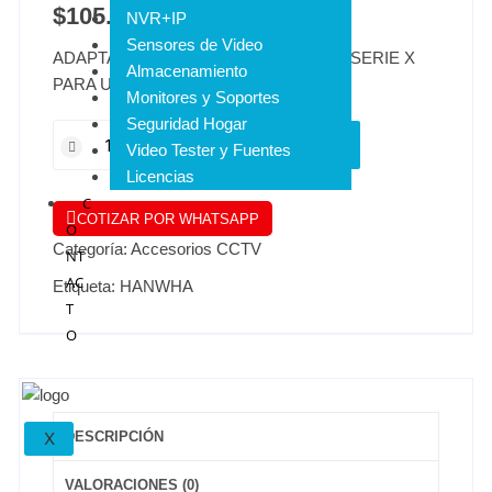
$
105.422
IVA INCLUIDO
NVR+IP
Sensores de Video
ADAPTADOR PARA CAMARAS DOMO SERIE X
Almacenamiento
PARA USO DE SOPORTES DE PARED
Monitores y Soportes
Seguridad Hogar
AÑADIR AL CARRITO
Video Tester y Fuentes
Licencias
C
COTIZAR POR WHATSAPP
O
Categoría:
Accesorios CCTV
NT
AC
Etiqueta:
HANWHA
T
O
DESCRIPCIÓN
X
VALORACIONES (0)