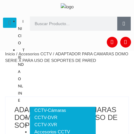
I
NI
CI
O
T
Inicio
/
Accesorios CCTV
/ ADAPTADOR PARA CAMARAS DOMO
IE
SERIE X PARA USO DE SOPORTES DE PARED
ND
A
O
NL
IN
E
ADAPTADOR PARA CAMARAS
CCTV-Cámaras
DOMO SERIE X PARA USO DE
CCTV-DVR
SOPORTES DE PARED
CCTV-XVR
Accesorios CCTV