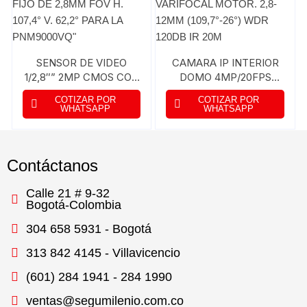
SENSOR DE VIDEO
CAMARA IP INTERIOR
1/2,8″” 2MP CMOS CON
DOMO 4MP/20FPS
LENTE FIJO DE 2,8MM
VARIFOCAL MOTOR.
COTIZAR POR
COTIZAR POR
FOV H. 107,4° V. 62,2°
2,8-12MM (109,7°-26°)
WHATSAPP
WHATSAPP
PARA LA PNM9000VQ”
WDR 120DB IR 20M
Contáctanos
Calle 21 # 9-32
Bogotá-Colombia
304 658 5931 - Bogotá
313 842 4145 - Villavicencio
(601) 284 1941 - 284 1990
ventas@segumilenio.com.co