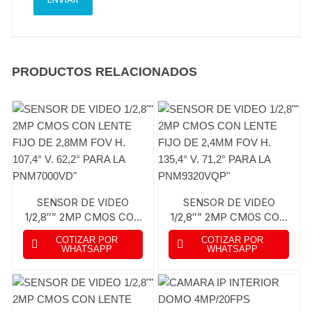
PRODUCTOS RELACIONADOS
SENSOR DE VIDEO
SENSOR DE VIDEO
1/2,8″” 2MP CMOS CON
1/2,8″” 2MP CMOS CON
LENTE FIJO DE 2,8MM
LENTE FIJO DE 2,4MM
COTIZAR POR
COTIZAR POR
FOV H. 107,4° V. 62,2°
FOV H. 135,4° V. 71,2°
WHATSAPP
WHATSAPP
PARA LA PNM7000VD”
PARA LA
PNM9320VQP”