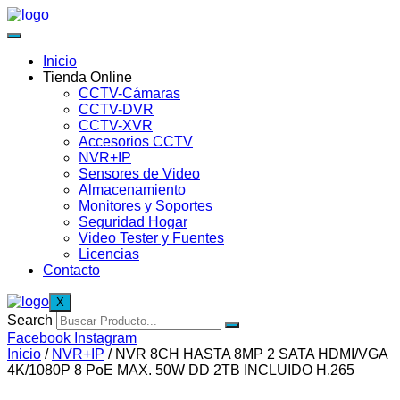
Inicio
Tienda Online
CCTV-Cámaras
CCTV-DVR
CCTV-XVR
Accesorios CCTV
NVR+IP
Sensores de Video
Almacenamiento
Monitores y Soportes
Seguridad Hogar
Video Tester y Fuentes
Licencias
Contacto
X
Search
Facebook
Instagram
Inicio
/
NVR+IP
/ NVR 8CH HASTA 8MP 2 SATA HDMI/VGA
4K/1080P 8 PoE MAX. 50W DD 2TB INCLUIDO H.265