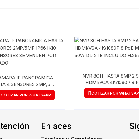
NVR 8CH HASTA 8MP 2 
AMARA IP PANORAMICA
HDMI/VGA 4K/1080P 8 
TA 4 SENSORES 2MP/5MP
MAX. 50W DD 2TB INCL
66 IK10 LOS SENSORES SE
COTIZAR POR WHATSA
COTIZAR POR WHATSAPP
H.265
ENDEN POR SEPARADO
Atención
Enlaces
Sí