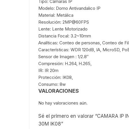
Tipo: Cámaras IP
Modelo: Domo Antivandalico IP
Material: Metálica
Resolución: 2MP@60FPS
Lente: Lente Motorizado
Distancia Focal: 3.2~10mm
Analíticas: Conteo de personas, Conteo de Fi
Características: WDR 120dB, IA, MicroSD, PoE
Sensor de Imagen : 1/2.8″
Compresión: H.264, H.265,
IR: IR 20m
Protección: IK08,
Consumo: 8w
VALORACIONES
No hay valoraciones aún.
Sé el primero en valorar “CAMARA I
30M IK08”