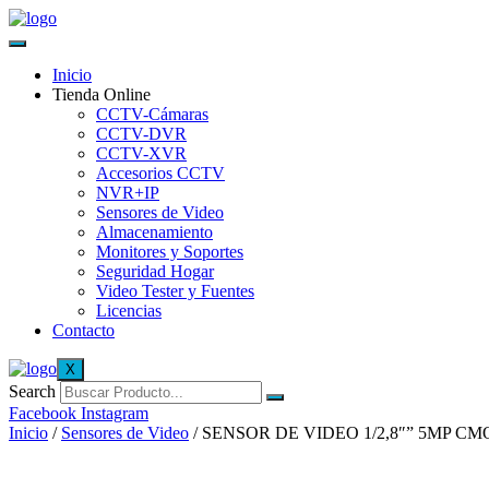
Inicio
Tienda Online
CCTV-Cámaras
CCTV-DVR
CCTV-XVR
Accesorios CCTV
NVR+IP
Sensores de Video
Almacenamiento
Monitores y Soportes
Seguridad Hogar
Video Tester y Fuentes
Licencias
Contacto
X
Search
Facebook
Instagram
Inicio
/
Sensores de Video
/ SENSOR DE VIDEO 1/2,8″” 5MP CMO