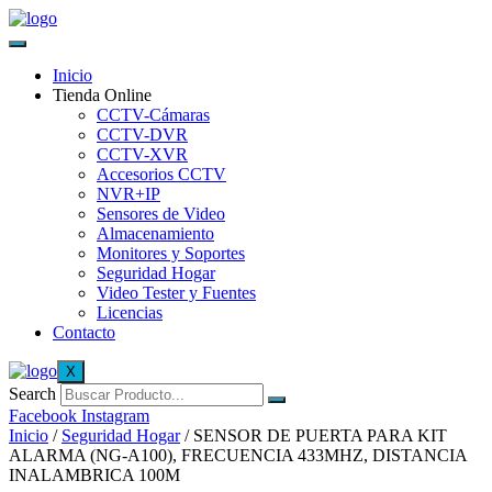
Inicio
Tienda Online
CCTV-Cámaras
CCTV-DVR
CCTV-XVR
Accesorios CCTV
NVR+IP
Sensores de Video
Almacenamiento
Monitores y Soportes
Seguridad Hogar
Video Tester y Fuentes
Licencias
Contacto
X
Search
Facebook
Instagram
Inicio
/
Seguridad Hogar
/ SENSOR DE PUERTA PARA KIT
ALARMA (NG-A100), FRECUENCIA 433MHZ, DISTANCIA
INALAMBRICA 100M