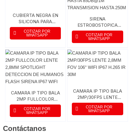
CUBIERTA NEGRA EN
SIRENA
SILICONA PARA
ESTROBOSTOPICA
CAMARA IPC-C26EN-
INALAMBRICA
COTIZAR POR
IMOU (LOOC)
COTIZAR POR
WHATSAPP
INTENSIDAD HASTA
WHATSAPP
85DB@1M
TRANSMISION HASTA
250M
CAMARA IP TIPO BALA
CAMARA IP TIPO BALA
2MP/30FPS LENTE
2MP FULLCOLOR
2,8MM FOV 106° WIFI
LENTE 2,8MM
COTIZAR POR
COTIZAR POR
IP67 H.265 IR 30M
SPOTLIGHT
WHATSAPP
WHATSAPP
DETECCION DE
HUMANOS FLASH
Contáctanos
SIRENA IP67 WIFI