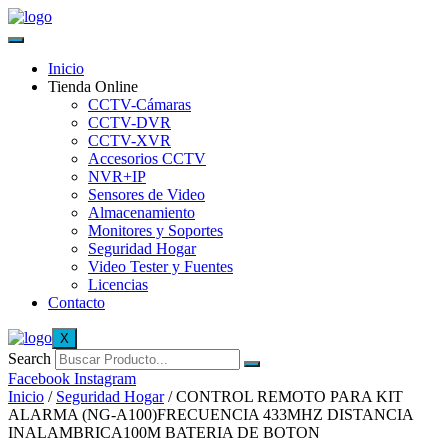
Inicio
Tienda Online
CCTV-Cámaras
CCTV-DVR
CCTV-XVR
Accesorios CCTV
NVR+IP
Sensores de Video
Almacenamiento
Monitores y Soportes
Seguridad Hogar
Video Tester y Fuentes
Licencias
Contacto
X
Search
Facebook
Instagram
Inicio
/
Seguridad Hogar
/ CONTROL REMOTO PARA KIT
ALARMA (NG-A100)FRECUENCIA 433MHZ DISTANCIA
INALAMBRICA100M BATERIA DE BOTON