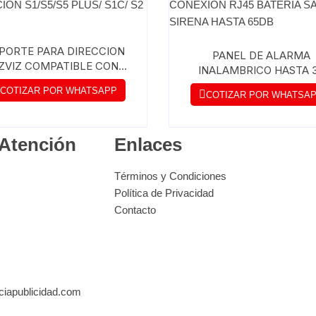
PORTE PARA DIRECCION
PANEL DE ALARMA
ZVIZ COMPATIBLE CON
INALAMBRICO HASTA 
CÁMARAS DE ACCION
DISPOSITIVOS CONEXI
COTIZAR POR WHATSAPP
S1/S5/S5 PLUS/ S1C/ S2
COTIZAR POR WHATSA
RJ45 BATERIA SALIDA SI
HASTA 65DB
 Atención
Enlaces
Términos y Condiciones
Política de Privacidad
Contacto
ciapublicidad.com