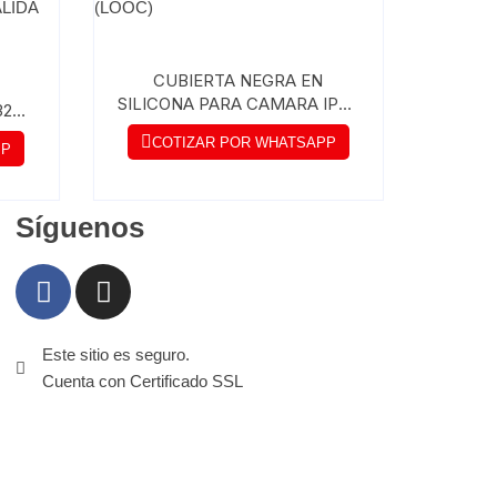
CUBIERTA NEGRA EN
SILICONA PARA CAMARA IPC-
32
C26EN-IMOU (LOOC)
ÓN
COTIZAR POR WHATSAPP
PP
RENA
Síguenos
Este sitio es seguro.
Cuenta con Certificado SSL