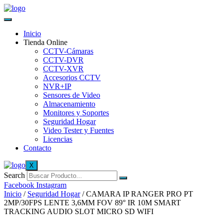
Inicio
Tienda Online
CCTV-Cámaras
CCTV-DVR
CCTV-XVR
Accesorios CCTV
NVR+IP
Sensores de Video
Almacenamiento
Monitores y Soportes
Seguridad Hogar
Video Tester y Fuentes
Licencias
Contacto
X
Search
Facebook
Instagram
Inicio
/
Seguridad Hogar
/ CAMARA IP RANGER PRO PT
2MP/30FPS LENTE 3,6MM FOV 89° IR 10M SMART
TRACKING AUDIO SLOT MICRO SD WIFI