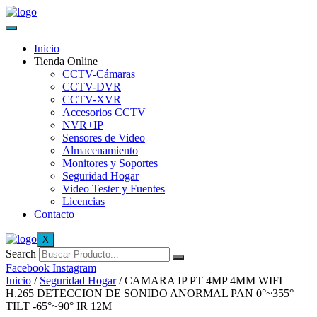
Inicio
Tienda Online
CCTV-Cámaras
CCTV-DVR
CCTV-XVR
Accesorios CCTV
NVR+IP
Sensores de Video
Almacenamiento
Monitores y Soportes
Seguridad Hogar
Video Tester y Fuentes
Licencias
Contacto
X
Search
Facebook
Instagram
Inicio
/
Seguridad Hogar
/ CAMARA IP PT 4MP 4MM WIFI
H.265 DETECCION DE SONIDO ANORMAL PAN 0°~355°
TILT -65°~90° IR 12M