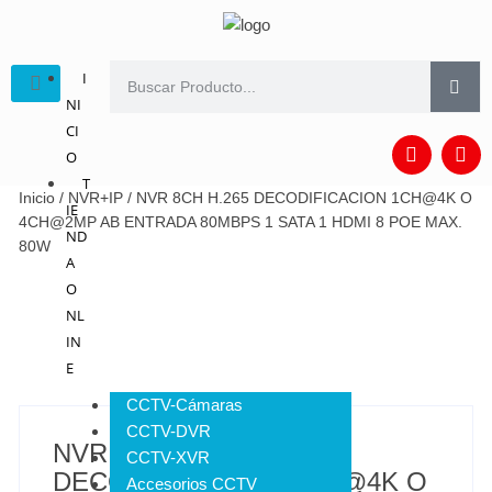
I
NI
CI
O
T
Inicio
/
NVR+IP
/ NVR 8CH H.265 DECODIFICACION 1CH@4K O
IE
4CH@2MP AB ENTRADA 80MBPS 1 SATA 1 HDMI 8 POE MAX.
ND
80W
A
O
NL
IN
E
CCTV-Cámaras
CCTV-DVR
NVR 8CH H.265
CCTV-XVR
DECODIFICACION 1CH@4K O
Accesorios CCTV