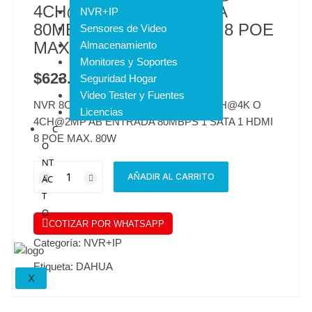
4CH@2MP AB ENTRADA
NVR+IP
80MBPS 1 SATA 1 HDMI 8 POE
Sensores de Video
MAX. 80W
Almacenamiento
Monitores y Soportes
$
623.262
Seguridad Hogar
IVA INCLUIDO
Video Tester y Fuentes
NVR 8CH H.265 DECODIFICACION 1CH@4K O
Licencias
4CH@2MP AB ENTRADA 80MBPS 1 SATA 1 HDMI
C
8 POE MAX. 80W
O
NT
AÑADIR AL CARRITO
AC
T
O
COTIZAR POR WHATSAPP
Categoría:
NVR+IP
Etiqueta:
DAHUA
X