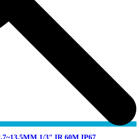
13.5MM 1/3″ IR 60M IP67