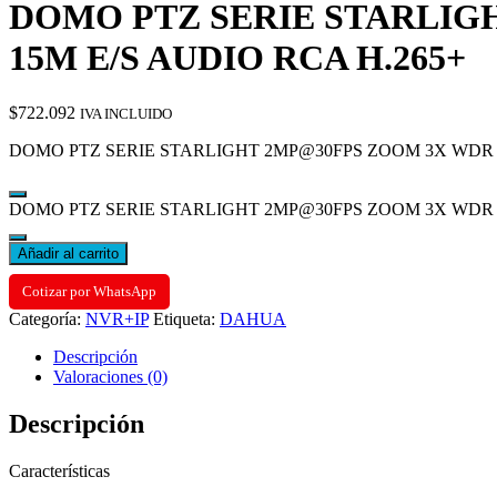
DOMO PTZ SERIE STARLIGHT
15M E/S AUDIO RCA H.265+
$
722.092
IVA INCLUIDO
DOMO PTZ SERIE STARLIGHT 2MP@30FPS ZOOM 3X WDR 120D
DOMO PTZ SERIE STARLIGHT 2MP@30FPS ZOOM 3X WDR 120DB
Añadir al carrito
Cotizar por WhatsApp
Categoría:
NVR+IP
Etiqueta:
DAHUA
Descripción
Valoraciones (0)
Descripción
Características