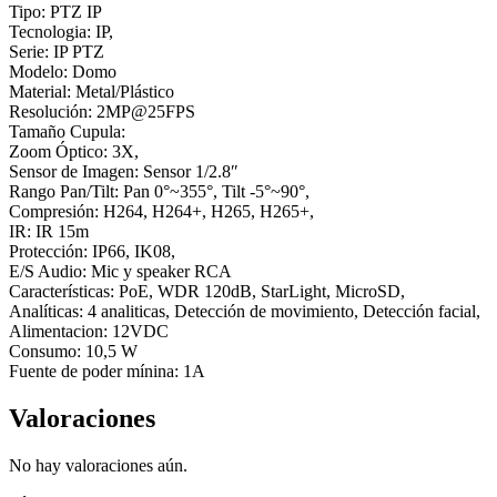
Tipo: PTZ IP
Tecnologia: IP,
Serie: IP PTZ
Modelo: Domo
Material: Metal/Plástico
Resolución: 2MP@25FPS
Tamaño Cupula:
Zoom Óptico: 3X,
Sensor de Imagen: Sensor 1/2.8″
Rango Pan/Tilt: Pan 0°~355°, Tilt -5°~90°,
Compresión: H264, H264+, H265, H265+,
IR: IR 15m
Protección: IP66, IK08,
E/S Audio: Mic y speaker RCA
Características: PoE, WDR 120dB, StarLight, MicroSD,
Analíticas: 4 analiticas, Detección de movimiento, Detección facial,
Alimentacion: 12VDC
Consumo: 10,5 W
Fuente de poder mínina: 1A
Valoraciones
No hay valoraciones aún.