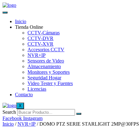
Inicio
Tienda Online
CCTV-Cámaras
CCTV-DVR
CCTV-XVR
Accesorios CCTV
NVR+IP
Sensores de Video
Almacenamiento
Monitores y Soportes
Seguridad Hogar
Video Tester y Fuentes
Licencias
Contacto
X
Search
Facebook
Instagram
Inicio
/
NVR+IP
/ DOMO PTZ SERIE STARLIGHT 2MP@30FPS Z