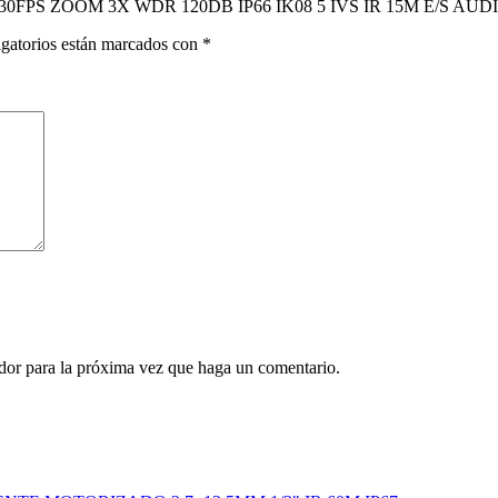
@30FPS ZOOM 3X WDR 120DB IP66 IK08 5 IVS IR 15M E/S AUD
gatorios están marcados con
*
ador para la próxima vez que haga un comentario.