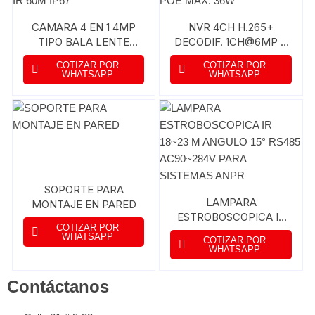
CAMARA 4 EN 1 4MP
NVR 4CH H.265+
TIPO BALA LENTE
DECODIF. 1CH@6MP U
MOTORIZADA 2,7-
4CH@1080P AB
COTIZAR POR
COTIZAR POR
12MM FOV 29°-92°
ENTRADA 80MBPS 1
WHATSAPP
WHATSAPP
DWDR ARRAY IR 60M
SATA 1 HDMI 4 POE
IP67
MAX. 36W
SOPORTE PARA
LAMPARA
MONTAJE EN PARED
ESTROBOSCOPICA IR
COTIZAR POR
18~23 M ANGULO 15°
WHATSAPP
COTIZAR POR
RS485 AC90~284V
WHATSAPP
PARA SISTEMAS ANPR
Contáctanos