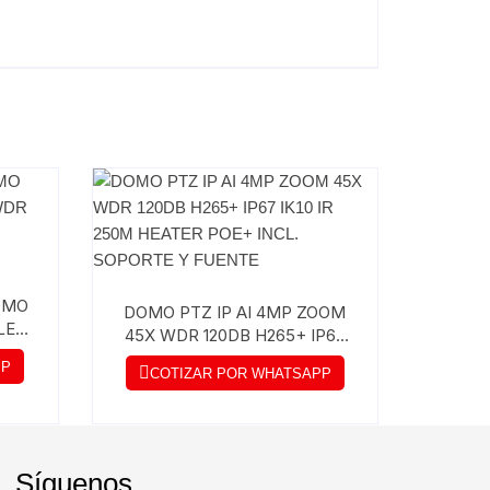
DOMO
DOMO PTZ IP AI 4MP ZOOM
LE
45X WDR 120DB H265+ IP67
IC.
IK10 IR 250M HEATER POE+
PP
COTIZAR POR WHATSAPP
INCL. SOPORTE Y FUENTE
Síguenos