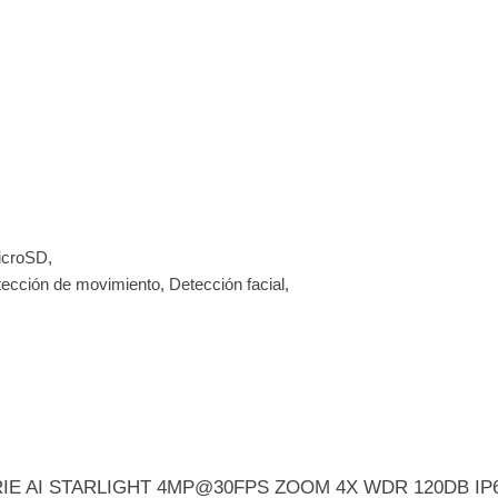
icroSD,
tección de movimiento, Detección facial,
 SERIE AI STARLIGHT 4MP@30FPS ZOOM 4X WDR 120DB I