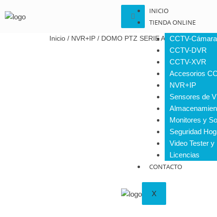
INICIO
TIENDA ONLINE
Inicio
/
NVR+IP
/ DOMO PTZ SERIE AI STARLIGHT 
CCTV-Cámara
CCTV-DVR
CCTV-XVR
Accesorios C
NVR+IP
Sensores de V
Almacenamien
Monitores y So
Seguridad Hog
Video Tester y
Licencias
CONTACTO
X