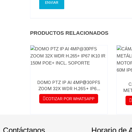
PRODUCTOS RELACIONADOS
DOMO PTZ IP AI 4MP@30PFS
C
ZOOM 32X WDR H.265+ IP67
MET
IK10 IR 150M POE+ INCL.
M
COTIZAR POR WHATSAPP
SOPORTE
Contáctanos
Horario de 