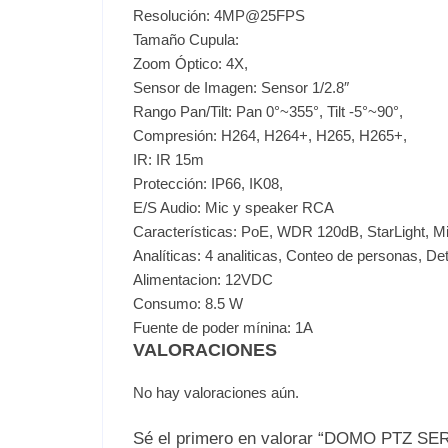
Resolución: 4MP@25FPS
Tamaño Cupula:
Zoom Óptico: 4X,
Sensor de Imagen: Sensor 1/2.8″
Rango Pan/Tilt: Pan 0°~355°, Tilt -5°~90°,
Compresión: H264, H264+, H265, H265+,
IR: IR 15m
Protección: IP66, IK08,
E/S Audio: Mic y speaker RCA
Características: PoE, WDR 120dB, StarLight, M
Analíticas: 4 analiticas, Conteo de personas, De
Alimentacion: 12VDC
Consumo: 8.5 W
Fuente de poder mínina: 1A
VALORACIONES
No hay valoraciones aún.
Sé el primero en valorar “DOMO PTZ