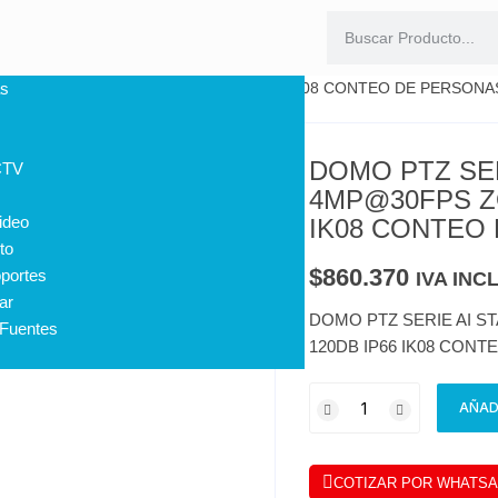
4MP@30FPS ZOOM 4X WDR 120DB IP66 IK08 CONTEO DE PERSONAS
s
DOMO PTZ SER
CTV
4MP@30FPS Z
ideo
IK08 CONTEO 
to
$
860.370
portes
IVA INC
ar
DOMO PTZ SERIE AI 
 Fuentes
120DB IP66 IK08 CONT
AÑAD
COTIZAR POR WHATS