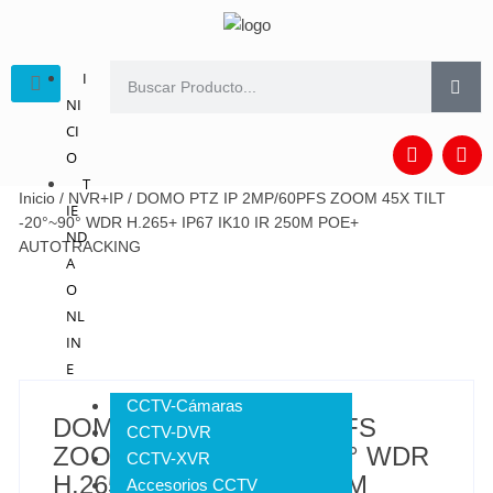
I
NI
CI
O
T
Inicio
/
NVR+IP
/ DOMO PTZ IP 2MP/60PFS ZOOM 45X TILT
IE
-20°~90° WDR H.265+ IP67 IK10 IR 250M POE+
ND
AUTOTRACKING
A
O
NL
IN
E
CCTV-Cámaras
DOMO PTZ IP 2MP/60PFS
CCTV-DVR
ZOOM 45X TILT -20°~90° WDR
CCTV-XVR
H.265+ IP67 IK10 IR 250M
Accesorios CCTV