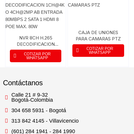
CAJA DE UNIONES
NVR 8CH H.265
PARA CAMARAS PTZ
DECODIFICACION
COTIZAR POR
1CH@4K O 4CH@2MP
WHATSAPP
COTIZAR POR
AB ENTRADA 80MBPS 2
WHATSAPP
SATA 1 HDMI 8 POE
MAX. 80W
Contáctanos
Calle 21 # 9-32
Bogotá-Colombia
304 658 5931 - Bogotá
313 842 4145 - Villavicencio
(601) 284 1941 - 284 1990