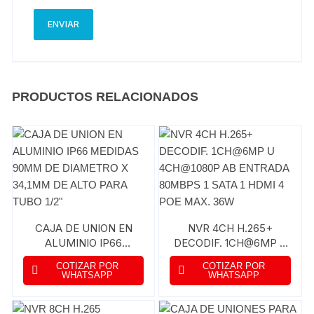
PRODUCTOS RELACIONADOS
CAJA DE UNION EN
NVR 4CH H.265+
ALUMINIO IP66
DECODIF. 1CH@6MP U
MEDIDAS 90MM DE
4CH@1080P AB
COTIZAR POR
COTIZAR POR
DIAMETRO X 34,1MM
ENTRADA 80MBPS 1
WHATSAPP
WHATSAPP
DE ALTO PARA TUBO
SATA 1 HDMI 4 POE
1/2″
MAX. 36W