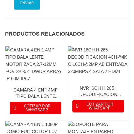
PRODUCTOS RELACIONADOS
NVR 16CH H.265+
CAMARA 4 EN 1 4MP
DECODIFICACION
TIPO BALA LENTE
4CH@4K O 16CH@2MP
MOTORIZADA 2,7-
COTIZAR POR
COTIZAR POR
AB ENTRADA 320MBPS
12MM FOV 29°-92°
WHATSAPP
WHATSAPP
4 SATA 2 HDMI
DWDR ARRAY IR 60M
IP67