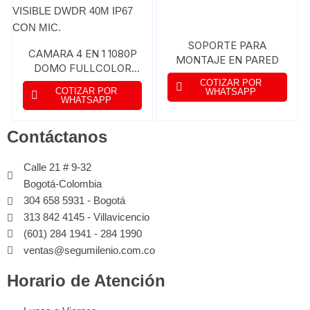
SOPORTE PARA
CAMARA 4 EN 1 1080P
MONTAJE EN PARED
DOMO FULLCOLOR
LUZ VISIBLE DWDR
COTIZAR POR
COTIZAR POR
WHATSAPP
40M IP67 CON MIC.
WHATSAPP
Contáctanos
Calle 21 # 9-32
Bogotá-Colombia
304 658 5931 - Bogotá
313 842 4145 - Villavicencio
(601) 284 1941 - 284 1990
ventas@segumilenio.com.co
Horario de Atención