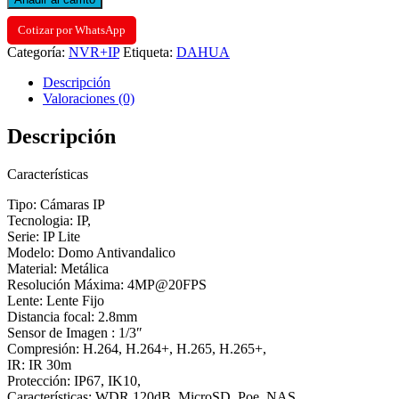
Cotizar por WhatsApp
Categoría:
NVR+IP
Etiqueta:
DAHUA
Descripción
Valoraciones (0)
Descripción
Características
Tipo: Cámaras IP
Tecnologia: IP,
Serie: IP Lite
Modelo: Domo Antivandalico
Material: Metálica
Resolución Máxima: 4MP@20FPS
Lente: Lente Fijo
Distancia focal: 2.8mm
Sensor de Imagen : 1/3″
Compresión: H.264, H.264+, H.265, H.265+,
IR: IR 30m
Protección: IP67, IK10,
Características: WDR 120dB, MicroSD, Poe, NAS,