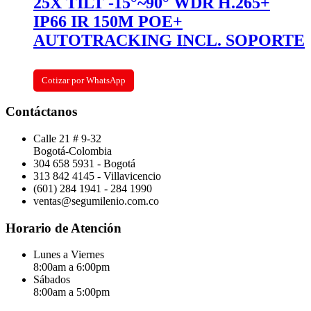
25X TILT -15°~90° WDR H.265+
IP66 IR 150M POE+
AUTOTRACKING INCL. SOPORTE
Cotizar por WhatsApp
Contáctanos
Calle 21 # 9-32
Bogotá-Colombia
304 658 5931 - Bogotá
313 842 4145 - Villavicencio
(601) 284 1941 - 284 1990
ventas@segumilenio.com.co
Horario de Atención
Lunes a Viernes
8:00am a 6:00pm
Sábados
8:00am a 5:00pm