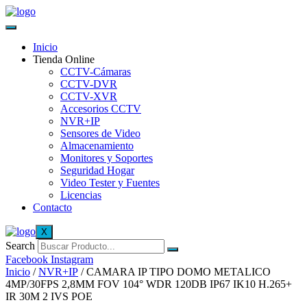
Inicio
Tienda Online
CCTV-Cámaras
CCTV-DVR
CCTV-XVR
Accesorios CCTV
NVR+IP
Sensores de Video
Almacenamiento
Monitores y Soportes
Seguridad Hogar
Video Tester y Fuentes
Licencias
Contacto
X
Search
Facebook
Instagram
Inicio
/
NVR+IP
/ CAMARA IP TIPO DOMO METALICO
4MP/30FPS 2,8MM FOV 104° WDR 120DB IP67 IK10 H.265+
IR 30M 2 IVS POE