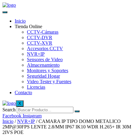
Inicio
Tienda Online
CCTV-Cámaras
CCTV-DVR
CCTV-XVR
Accesorios CCTV
NVR+IP
Sensores de Video
Almacenamiento
Monitores y Soportes
Seguridad Hogar
Video Tester y Fuentes
Licencias
Contacto
X
Search
Facebook
Instagram
Inicio
/
NVR+IP
/ CAMARA IP TIPO DOMO METALICO
2MP@30FPS LENTE 2.8/MM IP67 IK10 WDR H.265+ IR 30M
2IVS POE