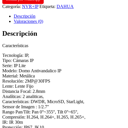
2MP@30FPS
Categoría:
NVR+IP
Etiqueta:
DAHUA
LENTE
2.8/MM
Descripción
IP67
Valoraciones (0)
IK10
WDR
Descripción
H.265+
IR
30M
Características
2IVS
POE
Tecnología: IP,
cantidad
Tipo: Cámaras IP
Serie: IP Lite
Modelo: Domo Antivandalico IP
Material: Metálica
Resolución: 2MP@30FPS
Lente: Lente Fijo
Distancia Focal: 2.8mm
Analíticas: 2 analiticas,
Características: DWDR, MicroSD, StarLight,
Sensor de Imagen : 1/2.7″
Rango Pan/Tilt: Pan 0°~355°, Tilt 0°~65°,
Compresión: H.264, H.264+, H.265, H.265+,
IR: IR 30m
Protección: IP67, IK10,