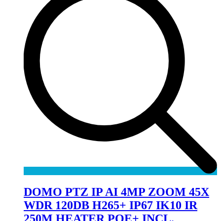
DOMO PTZ IP AI 4MP ZOOM 45X
WDR 120DB H265+ IP67 IK10 IR
250M HEATER POE+ INCL.