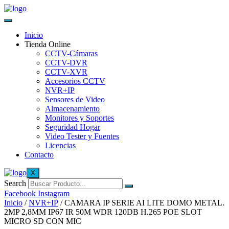
Inicio
Tienda Online
CCTV-Cámaras
CCTV-DVR
CCTV-XVR
Accesorios CCTV
NVR+IP
Sensores de Video
Almacenamiento
Monitores y Soportes
Seguridad Hogar
Video Tester y Fuentes
Licencias
Contacto
X
Search
Facebook
Instagram
Inicio
/
NVR+IP
/ CAMARA IP SERIE AI LITE DOMO METAL.
2MP 2,8MM IP67 IR 50M WDR 120DB H.265 POE SLOT
MICRO SD CON MIC