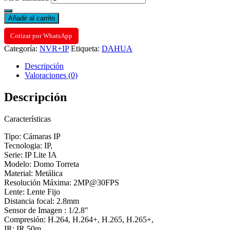
Añadir al carrito
Cotizar por WhatsApp
Categoría:
NVR+IP
Etiqueta:
DAHUA
Descripción
Valoraciones (0)
Descripción
Características
Tipo: Cámaras IP
Tecnologia: IP,
Serie: IP Lite IA
Modelo: Domo Torreta
Material: Metálica
Resolución Máxima: 2MP@30FPS
Lente: Lente Fijo
Distancia focal: 2.8mm
Sensor de Imagen : 1/2.8″
Compresión: H.264, H.264+, H.265, H.265+,
IR: IR 50m