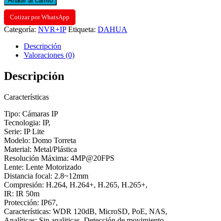
Añadir al carrito
SEMIMETALICO
4MP@20FPS
Cotizar por WhatsApp
LENTE
Categoría:
NVR+IP
Etiqueta:
DAHUA
MOTOR.
2,8
Descripción
-
Valoraciones (0)
12MM
WDR
Descripción
120DB
IR
40M
Características
H.265+
POE
Tipo: Cámaras IP
IP67
Tecnologia: IP,
cantidad
Serie: IP Lite
Modelo: Domo Torreta
Material: Metal/Plástica
Resolución Máxima: 4MP@20FPS
Lente: Lente Motorizado
Distancia focal: 2.8~12mm
Compresión: H.264, H.264+, H.265, H.265+,
IR: IR 50m
Protección: IP67,
Características: WDR 120dB, MicroSD, PoE, NAS,
Analíticas: Sin analiticas, Detección de movimiento,