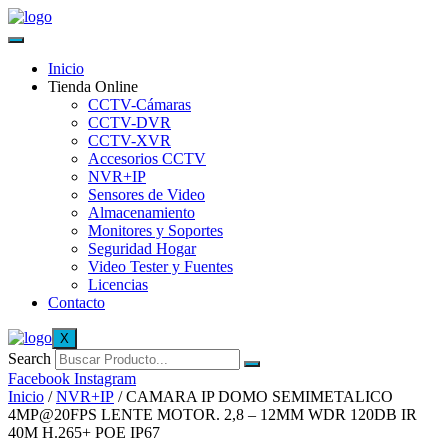
Inicio
Tienda Online
CCTV-Cámaras
CCTV-DVR
CCTV-XVR
Accesorios CCTV
NVR+IP
Sensores de Video
Almacenamiento
Monitores y Soportes
Seguridad Hogar
Video Tester y Fuentes
Licencias
Contacto
X
Search
Facebook
Instagram
Inicio
/
NVR+IP
/ CAMARA IP DOMO SEMIMETALICO
4MP@20FPS LENTE MOTOR. 2,8 – 12MM WDR 120DB IR
40M H.265+ POE IP67