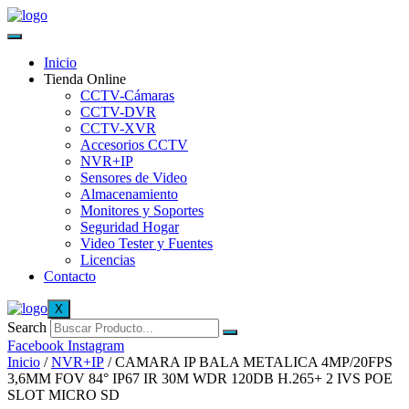
Inicio
Tienda Online
CCTV-Cámaras
CCTV-DVR
CCTV-XVR
Accesorios CCTV
NVR+IP
Sensores de Video
Almacenamiento
Monitores y Soportes
Seguridad Hogar
Video Tester y Fuentes
Licencias
Contacto
X
Search
Facebook
Instagram
Inicio
/
NVR+IP
/ CAMARA IP BALA METALICA 4MP/20FPS
3,6MM FOV 84° IP67 IR 30M WDR 120DB H.265+ 2 IVS POE
SLOT MICRO SD