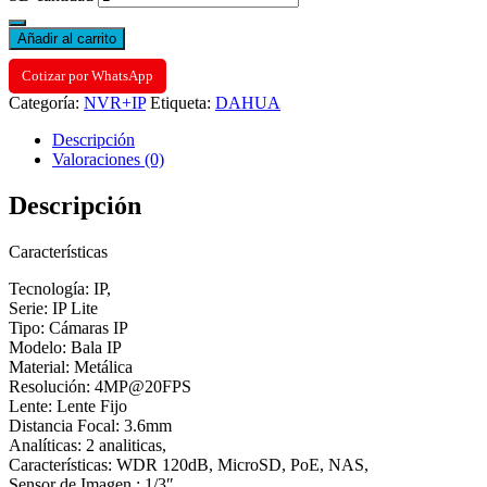
Añadir al carrito
Cotizar por WhatsApp
Categoría:
NVR+IP
Etiqueta:
DAHUA
Descripción
Valoraciones (0)
Descripción
Características
Tecnología: IP,
Serie: IP Lite
Tipo: Cámaras IP
Modelo: Bala IP
Material: Metálica
Resolución: 4MP@20FPS
Lente: Lente Fijo
Distancia Focal: 3.6mm
Analíticas: 2 analiticas,
Características: WDR 120dB, MicroSD, PoE, NAS,
Sensor de Imagen : 1/3″