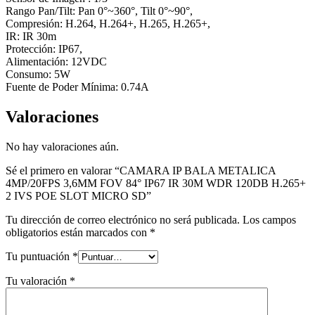
Rango Pan/Tilt: Pan 0°~360°, Tilt 0°~90°,
Compresión: H.264, H.264+, H.265, H.265+,
IR: IR 30m
Protección: IP67,
Alimentación: 12VDC
Consumo: 5W
Fuente de Poder Mínima: 0.74A
Valoraciones
No hay valoraciones aún.
Sé el primero en valorar “CAMARA IP BALA METALICA
4MP/20FPS 3,6MM FOV 84° IP67 IR 30M WDR 120DB H.265+
2 IVS POE SLOT MICRO SD”
Tu dirección de correo electrónico no será publicada.
Los campos
obligatorios están marcados con
*
Tu puntuación
*
Tu valoración
*