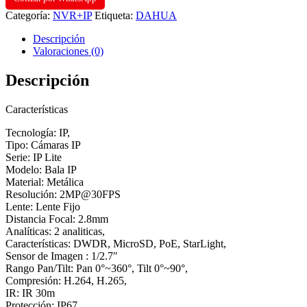
2,8MM
Categoría:
NVR+IP
Etiqueta:
DAHUA
FOV
110°
Descripción
IP67
Valoraciones (0)
IR
30M
Descripción
DWDR
H.265+
2
Características
IVS
POE
Tecnología: IP,
SLOT
Tipo: Cámaras IP
MICRO
Serie: IP Lite
SD
Modelo: Bala IP
cantidad
Material: Metálica
Resolución: 2MP@30FPS
Lente: Lente Fijo
Distancia Focal: 2.8mm
Analíticas: 2 analiticas,
Características: DWDR, MicroSD, PoE, StarLight,
Sensor de Imagen : 1/2.7″
Rango Pan/Tilt: Pan 0°~360°, Tilt 0°~90°,
Compresión: H.264, H.265,
IR: IR 30m
Protección: IP67,