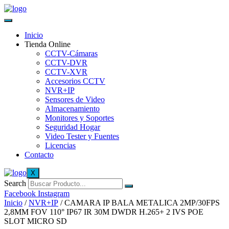
Inicio
Tienda Online
CCTV-Cámaras
CCTV-DVR
CCTV-XVR
Accesorios CCTV
NVR+IP
Sensores de Video
Almacenamiento
Monitores y Soportes
Seguridad Hogar
Video Tester y Fuentes
Licencias
Contacto
X
Search
Facebook
Instagram
Inicio
/
NVR+IP
/ CAMARA IP BALA METALICA 2MP/30FPS
2,8MM FOV 110° IP67 IR 30M DWDR H.265+ 2 IVS POE
SLOT MICRO SD