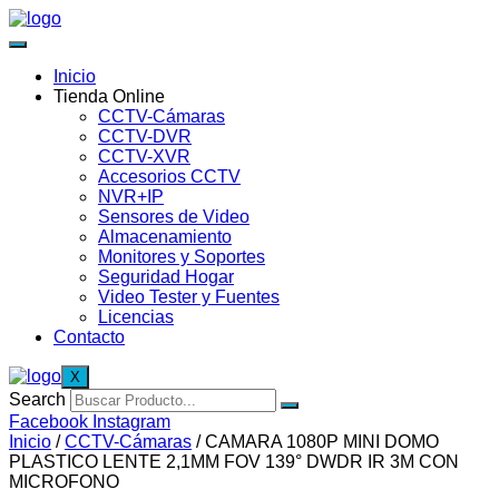
Inicio
Tienda Online
CCTV-Cámaras
CCTV-DVR
CCTV-XVR
Accesorios CCTV
NVR+IP
Sensores de Video
Almacenamiento
Monitores y Soportes
Seguridad Hogar
Video Tester y Fuentes
Licencias
Contacto
X
Search
Facebook
Instagram
Inicio
/
CCTV-Cámaras
/ CAMARA 1080P MINI DOMO
PLASTICO LENTE 2,1MM FOV 139° DWDR IR 3M CON
MICROFONO