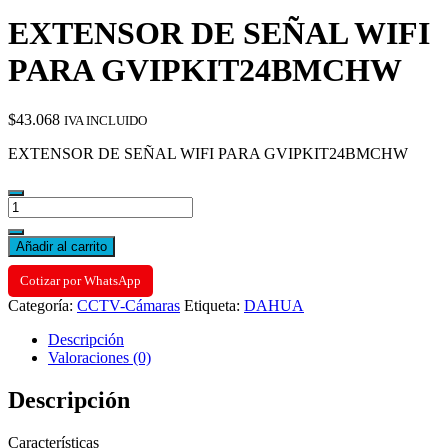
EXTENSOR DE SEÑAL WIFI
PARA GVIPKIT24BMCHW
$
43.068
IVA INCLUIDO
EXTENSOR DE SEÑAL WIFI PARA GVIPKIT24BMCHW
EXTENSOR
DE
SEÑAL
Añadir al carrito
WIFI
PARA
Cotizar por WhatsApp
GVIPKIT24BMCHW
Categoría:
CCTV-Cámaras
Etiqueta:
DAHUA
cantidad
Descripción
Valoraciones (0)
Descripción
Características