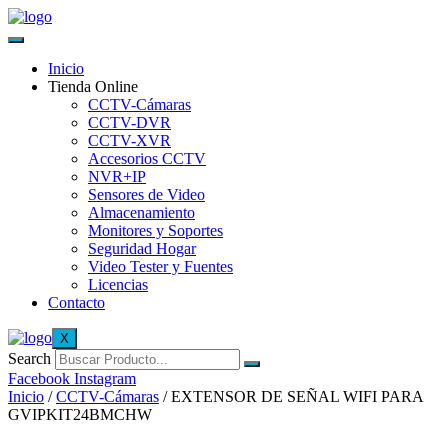
Inicio
Tienda Online
CCTV-Cámaras
CCTV-DVR
CCTV-XVR
Accesorios CCTV
NVR+IP
Sensores de Video
Almacenamiento
Monitores y Soportes
Seguridad Hogar
Video Tester y Fuentes
Licencias
Contacto
X
Search
Facebook
Instagram
Inicio
/
CCTV-Cámaras
/ EXTENSOR DE SEÑAL WIFI PARA
GVIPKIT24BMCHW