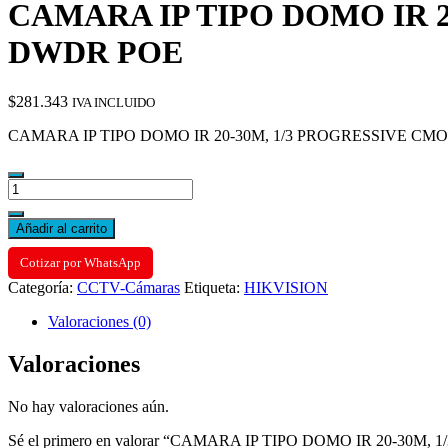
CAMARA IP TIPO DOMO IR 2
DWDR POE
$
281.343
IVA INCLUIDO
CAMARA IP TIPO DOMO IR 20-30M, 1/3 PROGRESSIVE CM
CAMARA
IP
TIPO
Añadir al carrito
DOMO
IR
Cotizar por WhatsApp
20-
Categoría:
CCTV-Cámaras
Etiqueta:
HIKVISION
30M,
1/3
Valoraciones (0)
PROGRESSIVE
CMOS
Valoraciones
1.3MP
LENTE
2.8
No hay valoraciones aún.
MM
DWDR
Sé el primero en valorar “CAMARA IP TIPO DOMO IR 20-3