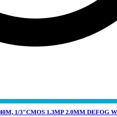
40M, 1/3″CMOS 1.3MP 2.0MM DEFOG W