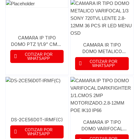
CAMARA IP TIPO
DOMO PTZ 1/1.9” CMOS
CAMARA IR TIPO
2MP 36X SMART
DOMO METALICO
COTIZAR POR
TRACKING 120dB WDR
VARIFOCAL 1/3 SONY
WHATSAPP
COTIZAR POR
DARKFIGHTER IP66 IK10
720TVL LENTE 2.8-
WHATSAPP
12MM 36 PCS IR LED
MENU OSD
DS-2CE56D0T-IRMF(C)
CAMARA IP TIPO
DOMO VARIFOCAL
COTIZAR POR
WHATSAPP
DARKFIGHTER 1/1.CMOS
COTIZAR POR