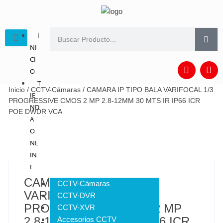
I
NI
CI
O
T
Inicio
/
CCTV-Cámaras
/ CAMARA IP TIPO BALA VARIFOCAL 1/3
IE
PROGRESSIVE CMOS 2 MP 2.8-12MM 30 MTS IR IP66 ICR
ND
POE DWDR VCA
A
O
NL
IN
E
CAMARA IP TIPO BALA
CCTV-Cámaras
VARIFOCAL 1/3
CCTV-DVR
PROGRESSIVE CMOS 2 MP
CCTV-XVR
2.8-12MM 30 MTS IR IP66 ICR
Accesorios CCTV