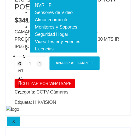
NVR+IP
POE DWDR VCA
Sensores de Video
$
341.644
Almacenamiento
IVA INCLUIDO
Monitores y Soportes
CAMARA IP TIPO BALA VARIFOCAL 1/3
Seguridad Hogar
PROGRESSIVE CMOS 2 MP 2.8-12MM 30 MTS IR
Video Tester y Fuentes
IP66 ICR POE DWDR VCA
Licencias
C
O
AÑADIR AL CARRITO
NT
AC
COTIZAR POR WHATSAPP
T
Categoría:
CCTV-Cámaras
O
Etiqueta:
HIKVISION
X