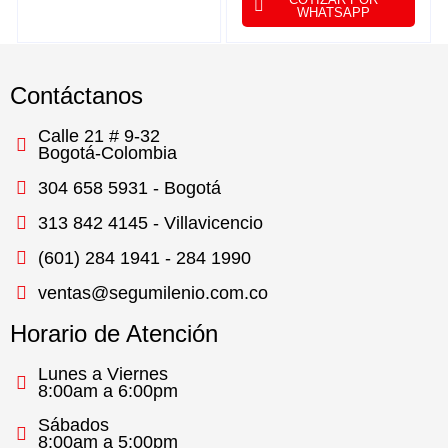
2MP MOTORIZADO.2.8-
WHATSAPP
12MM POE IK10 IP66
Contáctanos
Calle 21 # 9-32
Bogotá-Colombia
304 658 5931 - Bogotá
313 842 4145 - Villavicencio
(601) 284 1941 - 284 1990
ventas@segumilenio.com.co
Horario de Atención
Lunes a Viernes
8:00am a 6:00pm
Sábados
8:00am a 5:00pm