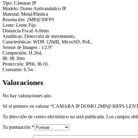
Tipo: Cámaras IP
Modelo: Domo Antivandalico IP
Material: Metal/Plástica
Resolución: 2MP@30FPS
Lente: Lente Fijo
Distancia Focal: 6.0mm
Analíticas: Detección de movimiento,
Características: WDR 120dB, MicroSD, PoE,
Sensor de Imagen : 1/2.9″
Compresión: H.264,
IR: IR 30m
Protección: IP66, IK10,
Consumo: 6.5w
Valoraciones
No hay valoraciones aún.
Sé el primero en valorar “CAMARA IP DOMO 2MP@30FPS LEN
Tu dirección de correo electrónico no será publicada.
Los campos obli
Tu puntuación
*