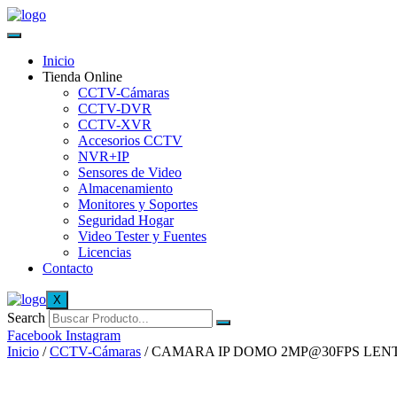
Inicio
Tienda Online
CCTV-Cámaras
CCTV-DVR
CCTV-XVR
Accesorios CCTV
NVR+IP
Sensores de Video
Almacenamiento
Monitores y Soportes
Seguridad Hogar
Video Tester y Fuentes
Licencias
Contacto
X
Search
Facebook
Instagram
Inicio
/
CCTV-Cámaras
/ CAMARA IP DOMO 2MP@30FPS LENTE