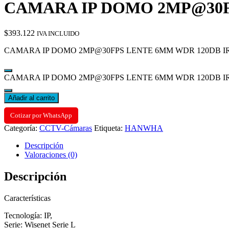
CAMARA IP DOMO 2MP@30FPS
$
393.122
IVA INCLUIDO
CAMARA IP DOMO 2MP@30FPS LENTE 6MM WDR 120DB IR 3
CAMARA IP DOMO 2MP@30FPS LENTE 6MM WDR 120DB IR 30M
Añadir al carrito
Cotizar por WhatsApp
Categoría:
CCTV-Cámaras
Etiqueta:
HANWHA
Descripción
Valoraciones (0)
Descripción
Características
Tecnología: IP,
Serie: Wisenet Serie L