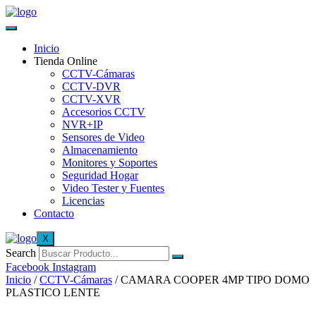
Inicio
Tienda Online
CCTV-Cámaras
CCTV-DVR
CCTV-XVR
Accesorios CCTV
NVR+IP
Sensores de Video
Almacenamiento
Monitores y Soportes
Seguridad Hogar
Video Tester y Fuentes
Licencias
Contacto
X
Search
Facebook
Instagram
Inicio
/
CCTV-Cámaras
/ CAMARA COOPER 4MP TIPO DOMO
PLASTICO LENTE