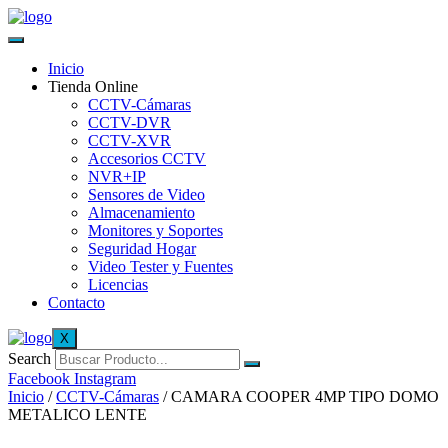
Inicio
Tienda Online
CCTV-Cámaras
CCTV-DVR
CCTV-XVR
Accesorios CCTV
NVR+IP
Sensores de Video
Almacenamiento
Monitores y Soportes
Seguridad Hogar
Video Tester y Fuentes
Licencias
Contacto
X
Search
Facebook
Instagram
Inicio
/
CCTV-Cámaras
/ CAMARA COOPER 4MP TIPO DOMO
METALICO LENTE