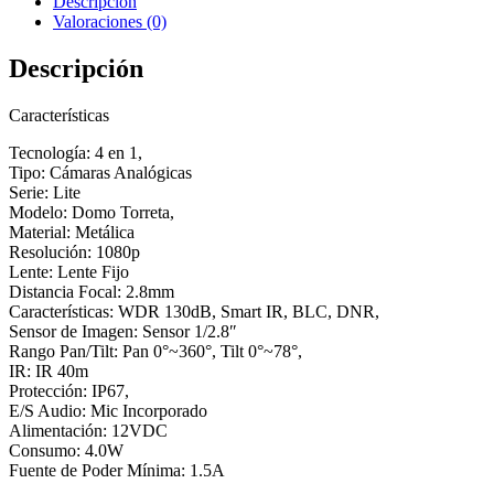
Descripción
LENTE
Valoraciones (0)
FIJO
2.8MM
Descripción
IR
40M
IP67
Características
MIC
cantidad
Tecnología: 4 en 1,
Tipo: Cámaras Analógicas
Serie: Lite
Modelo: Domo Torreta,
Material: Metálica
Resolución: 1080p
Lente: Lente Fijo
Distancia Focal: 2.8mm
Características: WDR 130dB, Smart IR, BLC, DNR,
Sensor de Imagen: Sensor 1/2.8″
Rango Pan/Tilt: Pan 0°~360°, Tilt 0°~78°,
IR: IR 40m
Protección: IP67,
E/S Audio: Mic Incorporado
Alimentación: 12VDC
Consumo: 4.0W
Fuente de Poder Mínima: 1.5A