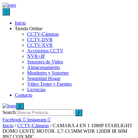
Inicio
Tienda Online
CCTV-Cámaras
CCTV-DVR
CCTV-XVR
Accesorios CCTV
NVR+IP
Sensores de Video
Almacenamiento
Monitores y Soportes
Seguridad Hogar
Video Tester y Fuentes
Licencias
Contacto
X
Search
Facebook
Instagram
Inicio
/
CCTV-Cámaras
/ CAMARA 4 EN 1 1080P STARLIGHT
DOMO LENTE MOTOR. 2,7-13.5MM WDR 120DB IR 60M
IP67 CON MIC.