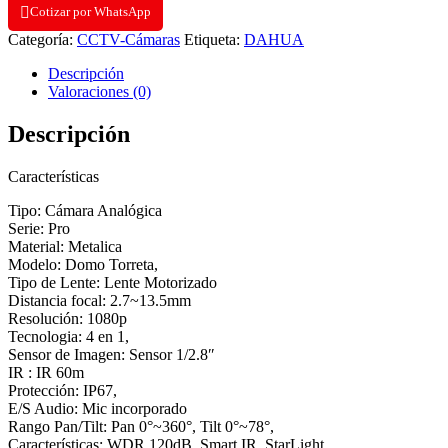
1080P
Cotizar por WhatsApp
STARLIGHT
Categoría:
CCTV-Cámaras
Etiqueta:
DAHUA
DOMO
LENTE
Descripción
MOTOR.
Valoraciones (0)
2,7-
13.5MM
Descripción
WDR
120DB
IR
Características
60M
IP67
Tipo: Cámara Analógica
CON
Serie: Pro
MIC.
Material: Metalica
cantidad
Modelo: Domo Torreta,
Tipo de Lente: Lente Motorizado
Distancia focal: 2.7~13.5mm
Resolución: 1080p
Tecnologia: 4 en 1,
Sensor de Imagen: Sensor 1/2.8″
IR : IR 60m
Protección: IP67,
E/S Audio: Mic incorporado
Rango Pan/Tilt: Pan 0°~360°, Tilt 0°~78°,
Características: WDR 120dB, Smart IR, StarLight,