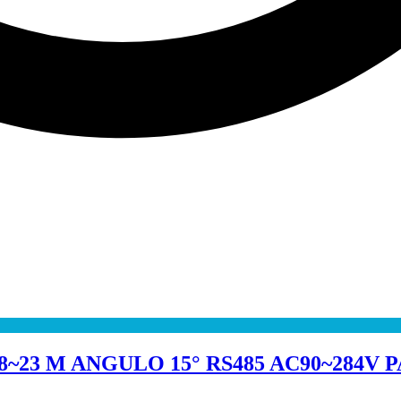
~23 M ANGULO 15° RS485 AC90~284V 