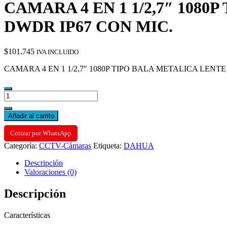
CAMARA 4 EN 1 1/2,7″ 1080
DWDR IP67 CON MIC.
$
101.745
IVA INCLUIDO
CAMARA 4 EN 1 1/2,7″ 1080P TIPO BALA METALICA LENTE
CAMARA
4
EN
Añadir al carrito
1
1/2,7"
Cotizar por WhatsApp
1080P
Categoría:
CCTV-Cámaras
Etiqueta:
DAHUA
TIPO
BALA
Descripción
METALICA
Valoraciones (0)
LENTE
3,6MM
Descripción
FOV
84°
IR
Características
30M