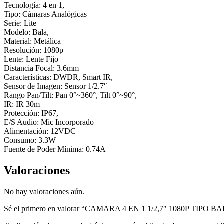
DWDR
Tecnología: 4 en 1,
IP67
Tipo: Cámaras Analógicas
CON
Serie: Lite
MIC.
Modelo: Bala,
cantidad
Material: Metálica
Resolución: 1080p
Lente: Lente Fijo
Distancia Focal: 3.6mm
Características: DWDR, Smart IR,
Sensor de Imagen: Sensor 1/2.7″
Rango Pan/Tilt: Pan 0°~360°, Tilt 0°~90°,
IR: IR 30m
Protección: IP67,
E/S Audio: Mic Incorporado
Alimentación: 12VDC
Consumo: 3.3W
Fuente de Poder Mínima: 0.74A
Valoraciones
No hay valoraciones aún.
Sé el primero en valorar “CAMARA 4 EN 1 1/2,7″ 1080P TI