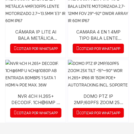
CÁMARA IP LITE AI
CAMARA 4 EN 1 4MP
BALA METÁLICA
TIPO BALA LENTE
4MP/30FPS LENTE
MOTORIZADA 2,7-
COTIZAR POR WHATSAPP
COTIZAR POR WHATSAPP
MOTORIZADO
12MM FOV 29°-92°
2.7~13.5MM 1/3″ IR 60M
DWDR ARRAY IR 60M
IP67
IP67
NVR 4CH H.265+
DOMO PTZ IP
DECODIF. 1CH@6MP U
2MP/60PFS ZOOM 25X
4CH@1080P AB
TILT -15°~90° WDR
COTIZAR POR WHATSAPP
COTIZAR POR WHATSAPP
ENTRADA 80MBPS 1
H.265+ IP66 IR 150M
SATA 1 HDMI 4 POE
POE+ AUTOTRACKING
MAX. 36W
INCL. SOPORTE