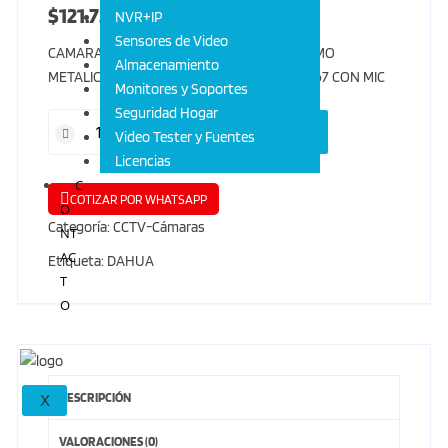
$
121.737
IVA INCLUIDO
NVR+IP
Sensores de Video
CAMARA 4 EN 1 1/2,7″ CMOS 1080P TIPO DOMO
Almacenamiento
METALICO 2.8MM FOV 103° DWDR IR 50M IP67 CON MIC
Monitores y Soportes
Seguridad Hogar
AÑADIR AL CARRITO
Video Tester y Fuentes
Licencias
C
COTIZAR POR WHATSAPP
O
Categoría:
CCTV-Cámaras
NT
AC
Etiqueta:
DAHUA
T
O
DESCRIPCIÓN
X
VALORACIONES (0)