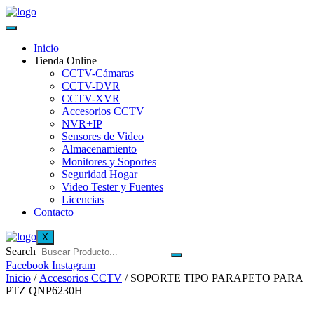
Inicio
Tienda Online
CCTV-Cámaras
CCTV-DVR
CCTV-XVR
Accesorios CCTV
NVR+IP
Sensores de Video
Almacenamiento
Monitores y Soportes
Seguridad Hogar
Video Tester y Fuentes
Licencias
Contacto
X
Search
Facebook
Instagram
Inicio
/
Accesorios CCTV
/ SOPORTE TIPO PARAPETO PARA
PTZ QNP6230H