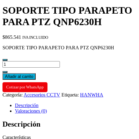
SOPORTE TIPO PARAPETO
PARA PTZ QNP6230H
$
865.541
IVA INCLUIDO
SOPORTE TIPO PARAPETO PARA PTZ QNP6230H
SOPORTE
TIPO
PARAPETO
Añadir al carrito
PARA
PTZ
Cotizar por WhatsApp
QNP6230H
Categoría:
Accesorios CCTV
Etiqueta:
HANWHA
cantidad
Descripción
Valoraciones (0)
Descripción
Características