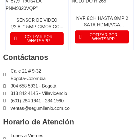
NVR 8CH HASTA 8MP 2
SENSOR DE VIDEO
SATA HDMI/VGA
1/2,8″” 5MP CMOS CON
4K/1080P 8 PoE MAX.
LENTE FIJO DE 4,6MM
COTIZAR POR
COTIZAR POR
50W DD 2TB INCLUIDO
FOV H. 77,9° V. 57,9°
WHATSAPP
WHATSAPP
H.265
PARA LA
PNM9320VQP”
Contáctanos
Calle 21 # 9-32
Bogotá-Colombia
304 658 5931 - Bogotá
313 842 4145 - Villavicencio
(601) 284 1941 - 284 1990
ventas@segumilenio.com.co
Horario de Atención
Lunes a Viernes