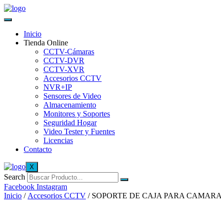
Inicio
Tienda Online
CCTV-Cámaras
CCTV-DVR
CCTV-XVR
Accesorios CCTV
NVR+IP
Sensores de Video
Almacenamiento
Monitores y Soportes
Seguridad Hogar
Video Tester y Fuentes
Licencias
Contacto
X
Search
Facebook
Instagram
Inicio
/
Accesorios CCTV
/ SOPORTE DE CAJA PARA CAMARA