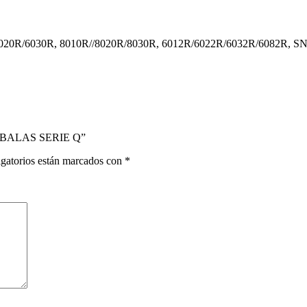
/6020R/6030R, 8010R//8020R/8030R, 6012R/6022R/6032R/6082R, 
S BALAS SERIE Q”
gatorios están marcados con
*