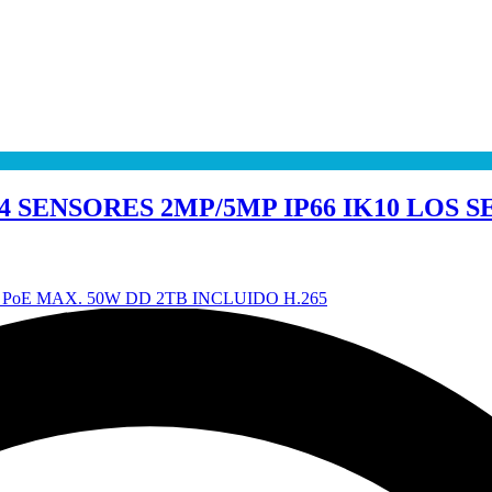
 SENSORES 2MP/5MP IP66 IK10 LOS 