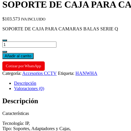
SOPORTE DE CAJA PARA C
$
103.573
IVA INCLUIDO
SOPORTE DE CAJA PARA CAMARAS BALAS SERIE Q
SOPORTE
DE
CAJA
Añadir al carrito
PARA
CAMARAS
Cotizar por WhatsApp
BALAS
Categoría:
Accesorios CCTV
Etiqueta:
HANWHA
SERIE
Q
Descripción
cantidad
Valoraciones (0)
Descripción
Características
Tecnología: IP,
Tipo: Soportes, Adaptadores y Cajas,