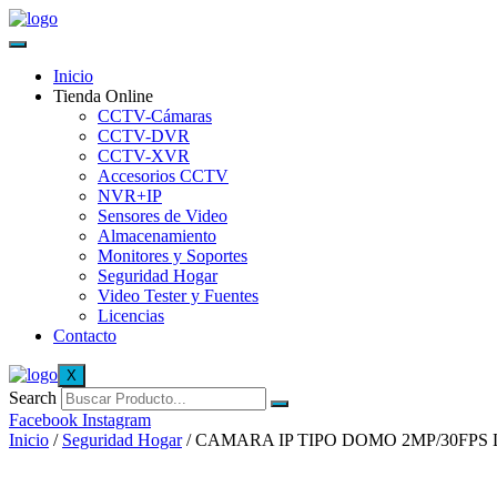
Inicio
Tienda Online
CCTV-Cámaras
CCTV-DVR
CCTV-XVR
Accesorios CCTV
NVR+IP
Sensores de Video
Almacenamiento
Monitores y Soportes
Seguridad Hogar
Video Tester y Fuentes
Licencias
Contacto
X
Search
Facebook
Instagram
Inicio
/
Seguridad Hogar
/ CAMARA IP TIPO DOMO 2MP/30FPS L