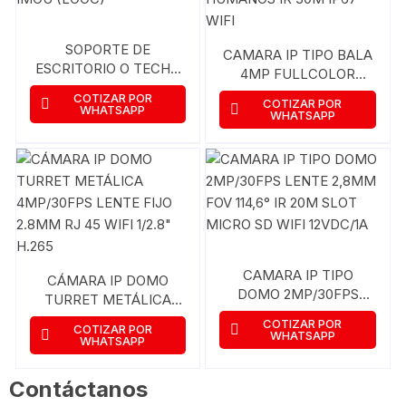
SOPORTE DE
CAMARA IP TIPO BALA
ESCRITORIO O TECHO
4MP FULLCOLOR
PARA CAMARA IPC-
LENTE 2.8 MM
COTIZAR POR
COTIZAR POR
C26EN-IMOU (LOOC)
WHATSAPP
DETECCION DE
WHATSAPP
HUMANOS IR 30M IP67
WIFI
CAMARA IP TIPO
CÁMARA IP DOMO
DOMO 2MP/30FPS
TURRET METÁLICA
LENTE 2,8MM FOV
4MP/30FPS LENTE FIJO
COTIZAR POR
COTIZAR POR
114,6° IR 20M SLOT
WHATSAPP
2.8MM RJ 45 WIFI 1/2.8″
WHATSAPP
MICRO SD WIFI
H.265
12VDC/1A
Contáctanos