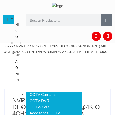
I
NI
CI
O
T
Inicio
/
NVR+IP
/ NVR 8CH H.265 DECODIFICACION 1CH@4K O
IE
4CH@2MP AB ENTRADA 80MBPS 2 SATA 6TB 1 HDMI 1 RJ45
ND
A
O
NL
IN
E
CCTV-Cámaras
NVR 8CH H.265
CCTV-DVR
DECODIFICACION 1CH@4K O
CCTV-XVR
4CH@2MP AB ENTRADA
Accesorios CCTV