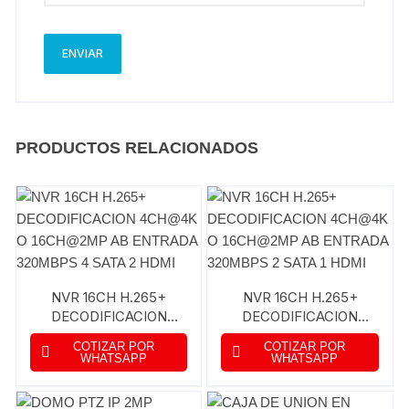
PRODUCTOS RELACIONADOS
NVR 16CH H.265+
NVR 16CH H.265+
DECODIFICACION
DECODIFICACION
4CH@4K O 16CH@2MP
4CH@4K O 16CH@2MP
COTIZAR POR
COTIZAR POR
AB ENTRADA 320MBPS
AB ENTRADA 320MBPS
WHATSAPP
WHATSAPP
4 SATA 2 HDMI
2 SATA 1 HDMI