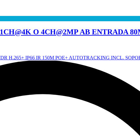
 1CH@4K O 4CH@2MP AB ENTRADA 80MB