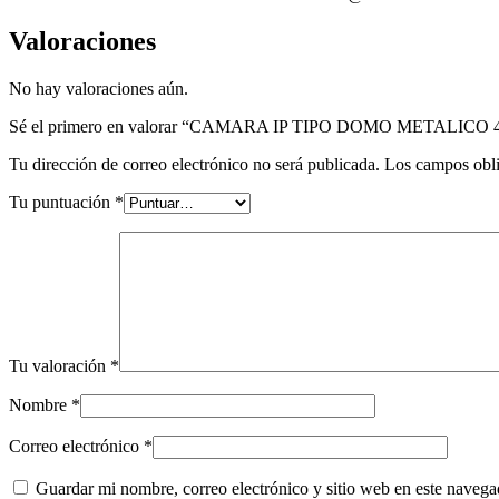
2
IVS
Valoraciones
POE
cantidad
No hay valoraciones aún.
Sé el primero en valorar “CAMARA IP TIPO DOMO METALIC
Tu dirección de correo electrónico no será publicada.
Los campos obli
Tu puntuación
*
Tu valoración
*
Nombre
*
Correo electrónico
*
Guardar mi nombre, correo electrónico y sitio web en este naveg