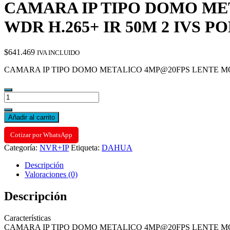
CAMARA IP TIPO DOMO MET
WDR H.265+ IR 50M 2 IVS P
$
641.469
IVA INCLUIDO
CAMARA IP TIPO DOMO METALICO 4MP@20FPS LENTE MOTOR
CAMARA
IP
TIPO
Añadir al carrito
DOMO
METALICO
Cotizar por WhatsApp
4MP@20FPS
Categoría:
NVR+IP
Etiqueta:
DAHUA
LENTE
MOTOR.
Descripción
2,7-
Valoraciones (0)
13,5MM
IP67
Descripción
WDR
H.265+
IR
Características
50M
CAMARA IP TIPO DOMO METALICO 4MP@20FPS LENTE MOTOR