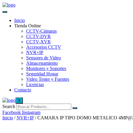
Inicio
Tienda Online
CCTV-Cámaras
CCTV-DVR
CCTV-XVR
Accesorios CCTV
NVR+IP
Sensores de Video
Almacenamiento
Monitores y Soportes
Seguridad Hogar
Video Tester y Fuentes
Licencias
Contacto
X
Search
Facebook
Instagram
Inicio
/
NVR+IP
/ CAMARA IP TIPO DOMO METALICO 4MP@20F