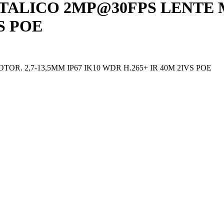
ALICO 2MP@30FPS LENTE MO
VS POE
. 2,7-13,5MM IP67 IK10 WDR H.265+ IR 40M 2IVS POE