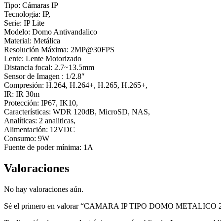
40M
Tipo: Cámaras IP
2IVS
Tecnologia: IP,
POE
Serie: IP Lite
cantidad
Modelo: Domo Antivandalico
Material: Metálica
Resolución Máxima: 2MP@30FPS
Lente: Lente Motorizado
Distancia focal: 2.7~13.5mm
Sensor de Imagen : 1/2.8″
Compresión: H.264, H.264+, H.265, H.265+,
IR: IR 30m
Protección: IP67, IK10,
Características: WDR 120dB, MicroSD, NAS,
Analíticas: 2 analiticas,
Alimentación: 12VDC
Consumo: 9W
Fuente de poder mínima: 1A
Valoraciones
No hay valoraciones aún.
Sé el primero en valorar “CAMARA IP TIPO DOMO METALIC