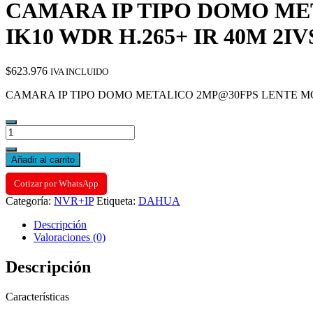
CAMARA IP TIPO DOMO MET
IK10 WDR H.265+ IR 40M 2I
$
623.976
IVA INCLUIDO
CAMARA IP TIPO DOMO METALICO 2MP@30FPS LENTE MOTOR
CAMARA
IP
TIPO
Añadir al carrito
DOMO
METALICO
Cotizar por WhatsApp
2MP@30FPS
Categoría:
NVR+IP
Etiqueta:
DAHUA
LENTE
MOTOR.
Descripción
2,7-
Valoraciones (0)
13,5MM
IP67
Descripción
IK10
WDR
H.265+
Características
IR