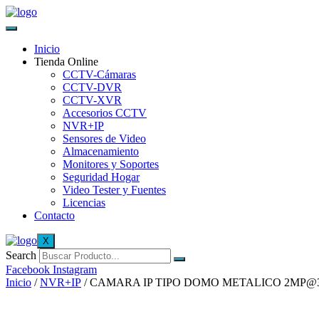
Inicio
Tienda Online
CCTV-Cámaras
CCTV-DVR
CCTV-XVR
Accesorios CCTV
NVR+IP
Sensores de Video
Almacenamiento
Monitores y Soportes
Seguridad Hogar
Video Tester y Fuentes
Licencias
Contacto
X
Search
Facebook
Instagram
Inicio
/
NVR+IP
/ CAMARA IP TIPO DOMO METALICO 2MP@30F