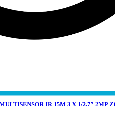
LTISENSOR IR 15M 3 X 1/2.7″ 2MP