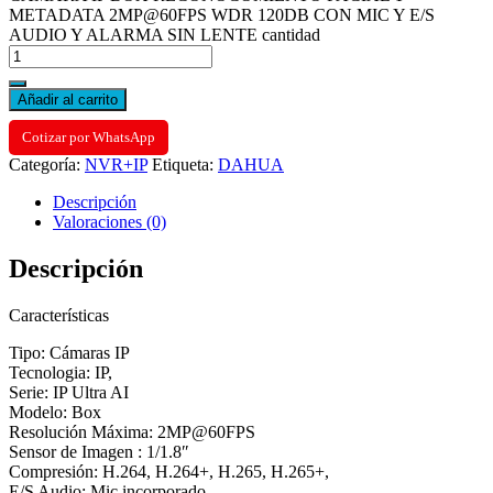
METADATA 2MP@60FPS WDR 120DB CON MIC Y E/S
AUDIO Y ALARMA SIN LENTE cantidad
Añadir al carrito
Cotizar por WhatsApp
Categoría:
NVR+IP
Etiqueta:
DAHUA
Descripción
Valoraciones (0)
Descripción
Características
Tipo: Cámaras IP
Tecnologia: IP,
Serie: IP Ultra AI
Modelo: Box
Resolución Máxima: 2MP@60FPS
Sensor de Imagen : 1/1.8″
Compresión: H.264, H.264+, H.265, H.265+,
E/S Audio: Mic incorporado