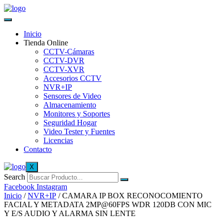
Inicio
Tienda Online
CCTV-Cámaras
CCTV-DVR
CCTV-XVR
Accesorios CCTV
NVR+IP
Sensores de Video
Almacenamiento
Monitores y Soportes
Seguridad Hogar
Video Tester y Fuentes
Licencias
Contacto
X
Search
Facebook
Instagram
Inicio
/
NVR+IP
/ CAMARA IP BOX RECONOCOMIENTO
FACIAL Y METADATA 2MP@60FPS WDR 120DB CON MIC
Y E/S AUDIO Y ALARMA SIN LENTE