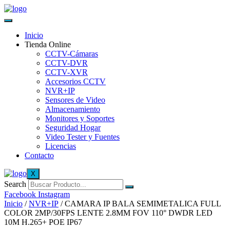
Inicio
Tienda Online
CCTV-Cámaras
CCTV-DVR
CCTV-XVR
Accesorios CCTV
NVR+IP
Sensores de Video
Almacenamiento
Monitores y Soportes
Seguridad Hogar
Video Tester y Fuentes
Licencias
Contacto
X
Search
Facebook
Instagram
Inicio
/
NVR+IP
/ CAMARA IP BALA SEMIMETALICA FULL
COLOR 2MP/30FPS LENTE 2.8MM FOV 110° DWDR LED
10M H.265+ POE IP67