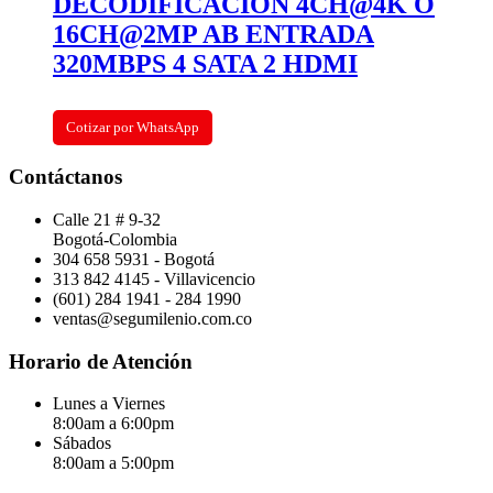
DECODIFICACION 4CH@4K O
16CH@2MP AB ENTRADA
320MBPS 4 SATA 2 HDMI
Cotizar por WhatsApp
Contáctanos
Calle 21 # 9-32
Bogotá-Colombia
304 658 5931 - Bogotá
313 842 4145 - Villavicencio
(601) 284 1941 - 284 1990
ventas@segumilenio.com.co
Horario de Atención
Lunes a Viernes
8:00am a 6:00pm
Sábados
8:00am a 5:00pm