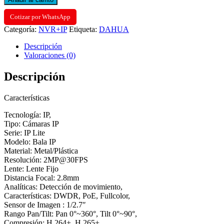
SEMIMETALICA
FULL
Cotizar por WhatsApp
COLOR
Categoría:
NVR+IP
Etiqueta:
DAHUA
2MP/30FPS
LENTE
Descripción
2.8MM
Valoraciones (0)
FOV
110°
Descripción
DWDR
LED
10M
Características
H.265+
POE
Tecnología: IP,
IP67
Tipo: Cámaras IP
cantidad
Serie: IP Lite
Modelo: Bala IP
Material: Metal/Plástica
Resolución: 2MP@30FPS
Lente: Lente Fijo
Distancia Focal: 2.8mm
Analíticas: Detección de movimiento,
Características: DWDR, PoE, Fullcolor,
Sensor de Imagen : 1/2.7″
Rango Pan/Tilt: Pan 0°~360°, Tilt 0°~90°,
Compresión: H.264+, H.265+,